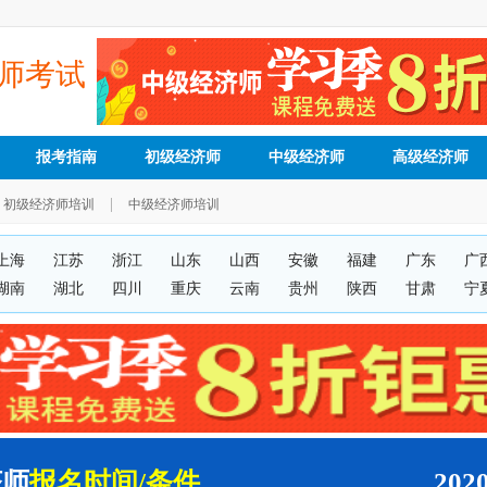
师考试
报考指南
初级经济师
中级经济师
高级经济师
|
初级经济师培训
中级经济师培训
上海
江苏
浙江
山东
山西
安徽
福建
广东
广
湖南
湖北
四川
重庆
云南
贵州
陕西
甘肃
宁
济师
报名时间/条件
20