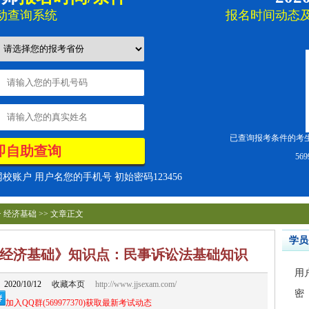
动查询系统
报名时间
动态及
已查询报考条件的考
569
账户 用户名您的手机号 初始密码123456
>
经济基础
>> 文章正文
学员
试《经济基础》知识点：民事诉讼法基础知识
20/10/12
收藏本页
http://www.jjsexam.com/
加入QQ群(569977370)获取最新考试动态