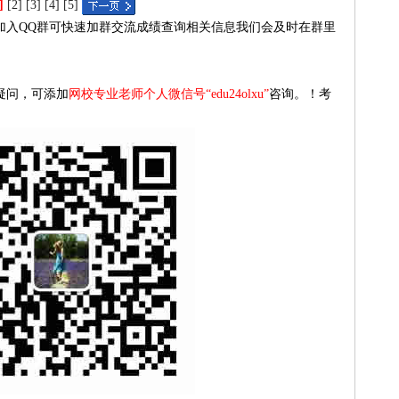
]
[2]
[3]
[4]
[5]
加入QQ群可快速加群交流成绩查询相关信息我们会及时在群里
）
疑问，可添加
网校专业老师个人微信号“edu24olxu”
咨询。！考
！