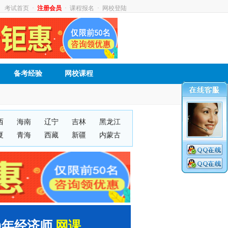
考试首页
·
注册会员
·
课程报名
·
网校登陆
备考经验
网校课程
西
海南
辽宁
吉林
黑龙江
夏
青海
西藏
新疆
内蒙古
20年经济师
网课