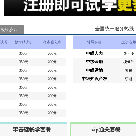
全国统一服务热线：400
高级经济师
试听
教材精讲班
考点强化班
辅导科目
主讲老师
中级人力
350元
200元
殷巧玲
中级金融
350元
200元
槐俊升
中级运输
350元
200元
郭彬
中级知识产权
350元
200元
李超
350元
200元
350元
200元
350元
200元
350元
200元
零基础畅学套餐
vip通关套餐