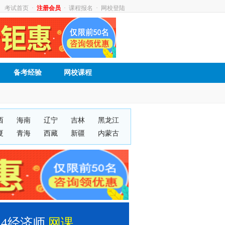
考试首页
·
注册会员
·
课程报名
·
网校登陆
备考经验
网校课程
西
海南
辽宁
吉林
黑龙江
夏
青海
西藏
新疆
内蒙古
024经济师
网课