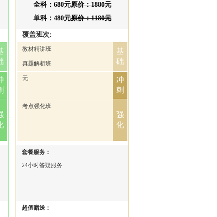
全科：680元
原价：1880元
单科：480元
原价：1180元
覆盖班次:
教材精讲班
基
基
础
础
真题解析班
无
冲
冲
刺
刺
考点强化班
强
强
化
化
套餐服务：
24小时答疑服务
超值赠送：