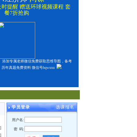
时提醒 赠送环球视频课程 套
餐7折抢购
生、添加专属老师微信免费获取思维导图，备考
历年真题免费资料 微信号hqwxxu
学员登录
选课报名
用户名:
]
密 码:
]