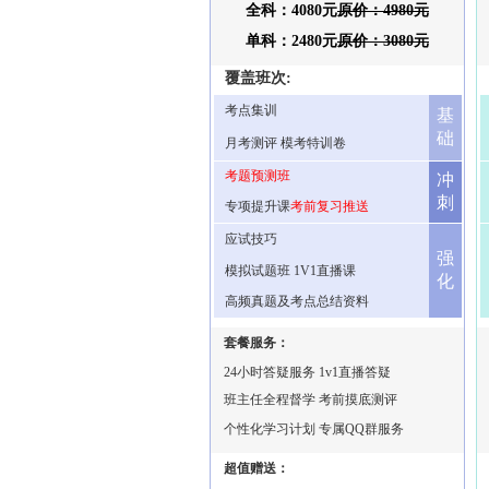
全科：4080元
原价：4980元
单科：2480元
原价：3080元
覆盖班次:
考点集训
基
础
月考测评 模考特训卷
考题预测班
冲
刺
专项提升课
考前复习推送
应试技巧
强
模拟试题班 1V1直播课
化
高频真题及考点总结资料
套餐服务：
24小时答疑服务 1v1直播答疑
班主任全程督学 考前摸底测评
个性化学习计划 专属QQ群服务
超值赠送：