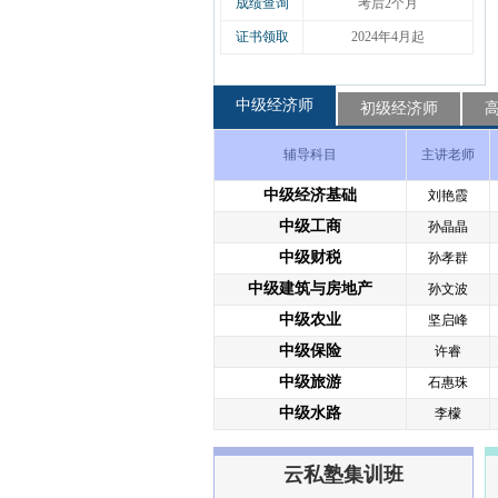
成绩查询
考后2个月
证书领取
2024年4月起
中级经济师
初级经济师
辅导科目
主讲老师
中级经济基础
刘艳霞
中级工商
孙晶晶
中级财税
孙孝群
中级建筑与房地产
孙文波
中级农业
坚启峰
中级保险
许睿
中级旅游
石惠珠
中级水路
李檬
云私塾集训班