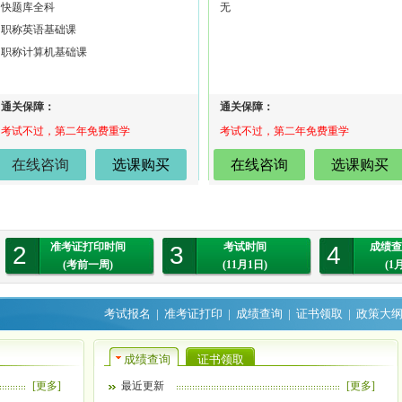
快题库全科
无
职称英语基础课
职称计算机基础课
通关保障：
通关保障：
考试不过，第二年免费重学
考试不过，第二年免费重学
在线咨询
选课购买
在线咨询
选课购买
准考证打印时间
考试时间
成绩查
2
3
4
(考前一周)
(11月1日)
(1
考试报名
|
准考证打印
|
成绩查询
|
证书领取
|
政策大
成绩查询
证书领取
[更多]
最近更新
[更多]